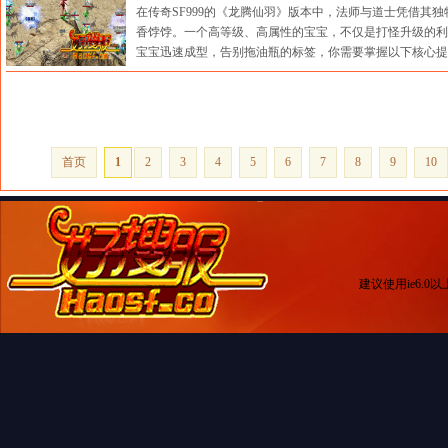
在传奇SF999的《龙腾仙羽》版本中，法师与道士凭借其
香饽饽。一个高等级、高属性的宝宝，不仅是打怪升级的利
宝宝迅速成型，告别拖油瓶的标签，你需要掌握以下核心提..
来源：传奇搜服网 时间:2026-07-03 09:31:43
首页
1
2
3
4
5
6
7
8
9
10
建议使用ie6.