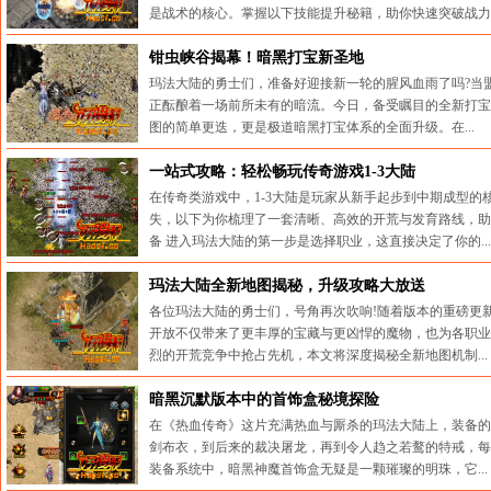
是战术的核心。掌握以下技能提升秘籍，助你快速突破战力..
来源：传奇搜服网 时间:2026-08-08 09:49:07
钳虫峡谷揭幕！暗黑打宝新圣地
玛法大陆的勇士们，准备好迎接新一轮的腥风血雨了吗?当
正酝酿着一场前所未有的暗流。今日，备受瞩目的全新打宝
图的简单更迭，更是极道暗黑打宝体系的全面升级。在...
来源：传奇搜服网 时间:2026-08-04 10:20:33
一站式攻略：轻松畅玩传奇游戏1-3大陆
在传奇类游戏中，1-3大陆是玩家从新手起步到中期成型
失，以下为你梳理了一套清晰、高效的开荒与发育路线，助
备 进入玛法大陆的第一步是选择职业，这直接决定了你的...
来源：传奇搜服网 时间:2026-07-31 10:05:05
玛法大陆全新地图揭秘，升级攻略大放送
各位玛法大陆的勇士们，号角再次吹响!随着版本的重磅更
开放不仅带来了更丰厚的宝藏与更凶悍的魔物，也为各职业
烈的开荒竞争中抢占先机，本文将深度揭秘全新地图机制...
来源：传奇搜服网 时间:2026-07-27 10:06:22
暗黑沉默版本中的首饰盒秘境探险
在《热血传奇》这片充满热血与厮杀的玛法大陆上，装备的
剑布衣，到后来的裁决屠龙，再到令人趋之若鹜的特戒，每
装备系统中，暗黑神魔首饰盒无疑是一颗璀璨的明珠，它...