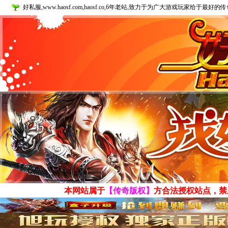
好私服,www.haosf.com,haosf.co,6年老站,致力于为广大游戏玩家给于最