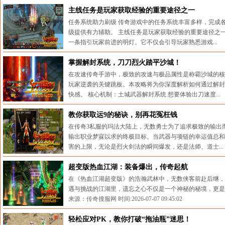
来源：传奇搜服网 时间:2026-07-23 10:36:29
主线任务是玩家获取经验的重要途径之一
任务系统助力刷级 传奇游戏中的任务系统丰富多样，完成
级提供有力辅助。 主线任务是玩家获取经验的重要途径之
一条指引玩家前进的明灯。它不仅会引导玩家熟悉游戏...
来源：传奇搜服网 时间:2026-07-19 14:34:13
掌握解封系统，刀刀烈火踏平沙城！
在攻速传奇手游中，极致的攻速与极品属性是称霸沙城的核
玩家逆袭的关键跳板。本攻略将为你深度解析如何通过解封
快感。 核心机制：土城武器解封系统 想要体验出刀速度...
来源：传奇搜服网 时间:2026-07-15 10:33:00
教你获取运9的秘诀，别再花冤枉钱
在传奇3私服的玛法大陆上，无数勇士为了追求极致的输出而
输出职业梦寐以求的终极目标。当武器与项链的幸运值总和
害的上限，无论是烈火剑法的瞬间爆发，还是法师、道士...
来源：传奇搜服网 时间:2026-07-11 09:15:03
超变版热血江湖：装备爆出，传奇起航
在《热血江湖超变版》的浩瀚武林中，无数侠客前赴后继，
遇与挑战的江湖里，遗忘之心不仅是一个神秘的秘境，更是无
来源：传奇搜服网 时间:2026-07-07 09:45:02
轻松应对PK，教你打破“拖油瓶”迷思！