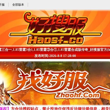
开服
全部版本
雷霆三合一,1.85雷霆3合1,1.85雷霆③合①,1.85雷霆合成版传奇_好搜服官方(haos
发布时间:2026-8-8 17:28:00