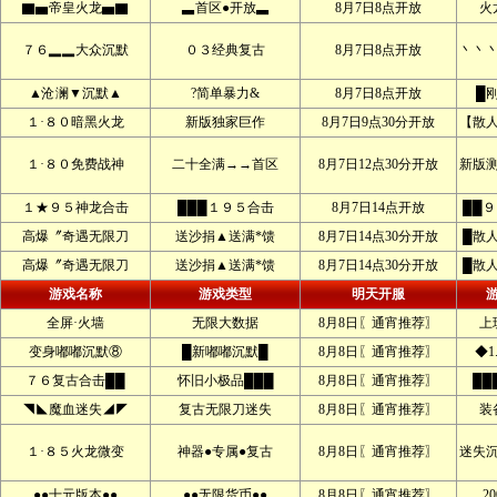
▇▅帝皇火龙▅▇
▃首区●开放▃
8月7日8点开放
火
７６▂▂大众沉默
０３经典复古
8月7日8点开放
丶丶
▲沧澜▼沉默▲
?简单暴力&
8月7日8点开放
█
１·８０暗黑火龙
新版独家巨作
8月7日9点30分开放
【散
１·８０免费战神
二十全满→→首区
8月7日12点30分开放
新版
１★９５神龙合击
███１９５合击
8月7日14点开放
██
高爆〞奇遇无限刀
送沙捐▲送满*馈
8月7日14点30分开放
█散
高爆〞奇遇无限刀
送沙捐▲送满*馈
8月7日14点30分开放
█散
游戏名称
游戏类型
明天开服
全屏·火墙
无限大数据
8月8日〖通宵推荐〗
上
变身嘟嘟沉默⑧
█新嘟嘟沉默█
8月8日〖通宵推荐〗
◆1
７６复古合击██
怀旧小极品███
8月8日〖通宵推荐〗
██
◥◣魔血迷失◢◤
复古无限刀迷失
8月8日〖通宵推荐〗
装
１·８５火龙微变
神器●专属●复古
8月8日〖通宵推荐〗
迷失
●●十元版本●●
●●无限货币●●
8月8日〖通宵推荐〗
2