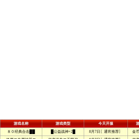
游戏名称
游戏类型
今天开服
８０经典合击██
█公益战神+2█
8月7日〖通宵推荐〗
金