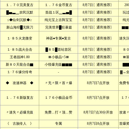
１．７０完美复古
１．７６金币复古
8月7日〖通宵推荐〗
2
█▅▃▁农民沉默
首战１区▁▃▅█
8月7日〖通宵推荐〗
玩
≤◆仙剑沉默◆≥
纯元宝上古阵宝宝
8月7日〖通宵推荐〗
纯
新山海经█无限刀
完美世界█狂暴篇
8月7日〖通宵推荐〗
▇▇
１·８５火龙微变
神器●专属●复古
8月7日〖通宵推荐〗
迷失
１·８５战火合击
█８５█首站首区
8月7日〖通宵推荐〗
８
王者战神1.80
〓小极品+5〓
8月7日〖通宵推荐〗
〓
新８０天龍合击▇
小怪爆充值▇▇▇
8月7日〖通宵推荐〗
▇▇
１·７６缘分传奇
-
8月7日〖通宵推荐〗
▓→
◆ 攻速神器 ◆
〃无〃限〃首〃爆
8月7日7点开放
免费
１．７６新版复古
１７６小极品金币
8月7日7点开放
１７
〃迷失〃必爆充值
免费﹏打〃顶﹏赞
8月7日7点30分开放
攻速
《 古族传人 》
专属
8月7日8点开放
首爆