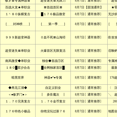
修罗〓专属神器〓
超变迷失〓无限刀
8月7日〖通宵推荐〗
超
百战火龙★单职业
〓首战首区〓
8月7日【固顶通宵】
★
１丶８０纵横复古
█１７６极品微变
8月7日〖通宵推荐〗
无沙
[﹍﹍封神榜﹍﹍]
[﹍﹍第一季﹍﹍]
8月7日〖通宵推荐〗
[ 
９９９新超变神器
０血不死〓山海经
8月7日〖通宵推荐〗
倍攻
超变迷失〓单职业
火爆首区无限复活
8月7日〖通宵推荐〗
召唤
南风微变◆单职业
独创◆首战①区
8月7日〖通宵推荐〗
专属
１８０█星沙合击
█全网独家首区█
8月7日〖通宵推荐〗
最
暗黑世界
神器●*●专属
8月7日〖通宵推荐〗
176
◆再见江湖◆
自定义职业
8月7日〖通宵推荐〗
〈 
＜●修罗门●＞
┃ 多倍魔次 ┃
8月7日〖通宵推荐〗
╲ 
１．７０完美复古
１．７６金币复古
8月7日〖通宵推荐〗
2
１７６特色小极品
你绝没玩过新７６
8月7日〖通宵推荐〗
地图