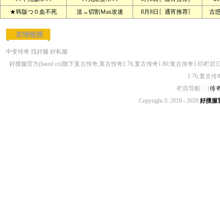
★韩版つ０血不死
送→切割Ｍax攻速
8月8日〖通宵推荐〗
古
友情链接
中变传奇
找好服
好私服
好搜服官方(haosf.co)旗下复古传奇,复古传奇1.76,复古传奇1.80,复古传奇1.8
1.76,复古传
栏目导航： |
传
Copyright © 2019 - 2020
好搜服官方