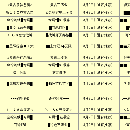
≤复古杀神恶魔≥
复古三职业
8月9日〖通宵推荐〗
轻
新１８０赤冥合击
长久稳定星王＋５
8月9日〖通宵推荐〗
▇▇
金蛇沉默█专属█
专属*█狂暴篇
8月9日〖通宵推荐〗
▇▇
█８０飞云合击█
█首站首区█
8月9日〖通宵推荐〗
█
１·８０盘古战神
█战神开天终极█
8月9日〖通宵推荐〗
可
▇星际探索◆30大
▇山海经Ⅱ◆无限
8月9日〖通宵推荐〗
▇▆
≤复古杀神恶魔≥
复古三职业
8月9日〖通宵推荐〗
轻
金蛇沉默█专属█
专属*█狂暴篇
8月9日〖通宵推荐〗
▇▇
暗月沉默
复古微变
8月9日〖通宵推荐〗
█虎威攻速合击█
█独家首战首区█
8月9日〖通宵推荐〗
７
●●●絕對犇B
杀神恶魔●●●
8月9日〖通宵推荐〗
:●
１丶７６雷霆复古
╲１８０开天复古
8月9日〖通宵推荐〗
＜首
金蛇沉默█专属█
专属*█狂暴篇
8月9日〖通宵推荐〗
▇▇
刀锋176
█特色三职业█
8月9日〖通宵推荐〗
60