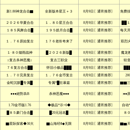
新1.80神龙合击▇
全新版本星王＋３
8月9日〖通宵推荐〗
免费
２０２６华夏合击
１．８０星王合击
8月9日〖通宵推荐〗
██
１８５凤舞合击█
１９５皓月合击█
8月9日〖通宵推荐〗
每天
１．７６原始复古
１７６老传奇来了
8月9日〖通宵推荐〗
双烈
１·８０烟雨战神
█２０２６新版█
8月9日〖通宵推荐〗
魔龙
≤复古杀神恶魔≥
复古三职业
8月9日〖通宵推荐〗
轻
７６复古合击██
怀旧小极品███
8月9日〖通宵推荐〗
██
１．７０完美复古
１．７６金币复古
8月9日〖通宵推荐〗
2
金蛇沉默█专属█
专属*█狂暴篇
8月9日〖通宵推荐〗
▇▇
●●●絕對犇B
杀神恶魔●●●
8月9日〖通宵推荐〗
:●
1.70金币版1.76
◆极品*示+6◆
8月9日〖通宵推荐〗
自动
█８５豪门合击█
█20元冠名█
8月9日〖通宵推荐〗
８
▇星际探索◆30大
▇山海经Ⅱ◆无限
8月9日〖通宵推荐〗
▇▆