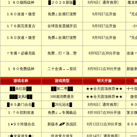
１·８０烟雨战神
█２０２６新版█
8月9日〖通宵推荐〗
魔龙
１８０攻速〃微变
免费∠全满打顶赞
8月9日7点开放
〝无
１７６新完美复古
全球首发震撼开启
8月9日7点开放
·
１８０攻速〃微变
免费∠全满打顶赞
8月9日7点开放
〝无
〃专属〃必爆充值
免费﹏打〃顶﹏赞
8月9日7点30分开放
攻速
１·８０免费战神
二十全满→→首区
8月9日12点30分开放
新版
游戏名称
游戏类型
明天开服
██杀红眼██
██第二季██
★★全天固顶推荐★★
╋╋
███龙凤Ⅱ██
100满消费通关
★★全天固顶推荐★★
微
█８５豪门合击█
█20元冠名█
8月8日〖通宵推荐〗
８
１·７６切割攻速
免费∠→专属极品
8月10日7点30分开放
复古
１●９５玲珑合击
新版本◢◤首战区
8月12日12点30分开放
８０
≤◆龙泉迷失◆≥
倍攻复古迷失
8月14日〖通宵推荐〗
━