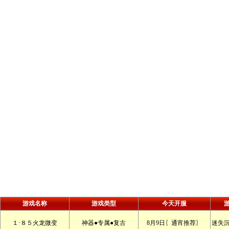
游戏名称
游戏类型
今天开服
１·８５火龙微变
神器●专属●复古
8月9日〖通宵推荐〗
迷失