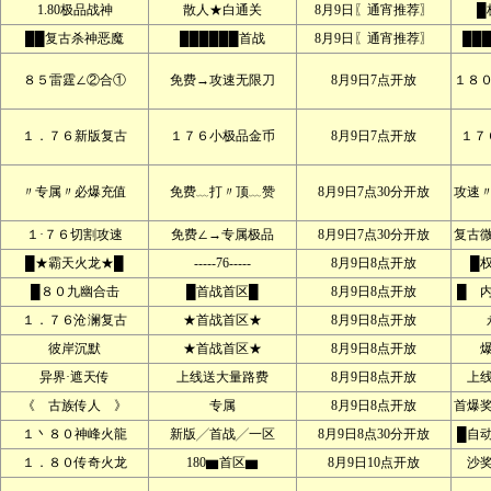
1.80极品战神
散人★白通关
8月9日〖通宵推荐〗
█
██复古杀神恶魔
██████首战
8月9日〖通宵推荐〗
██
８５雷霆∠②合①
免费→攻速无限刀
8月9日7点开放
１８
１．７６新版复古
１７６小极品金币
8月9日7点开放
１７
〃专属〃必爆充值
免费﹏打〃顶﹏赞
8月9日7点30分开放
攻速
１·７６切割攻速
免费∠→专属极品
8月9日7点30分开放
复古
█★霸天火龙★█
-----76-----
8月9日8点开放
█
█８０九幽合击
█首战首区█
8月9日8点开放
█ 
１．７６沧澜复古
★首战首区★
8月9日8点开放
彼岸沉默
★首战首区★
8月9日8点开放
异界·遮天传
上线送大量路费
8月9日8点开放
上
《 古族传人 》
专属
8月9日8点开放
首爆
１丶８０神峰火龍
新版╱首战╱一区
8月9日8点30分开放
█自
１．８０传奇火龙
180▆首区▆
8月9日10点开放
沙