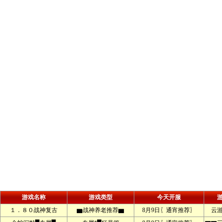
游戏名称
游戏类型
今天开服
１．８０战神复古
▆战神养老推荐▆
8月9日〖通宵推荐〗
云