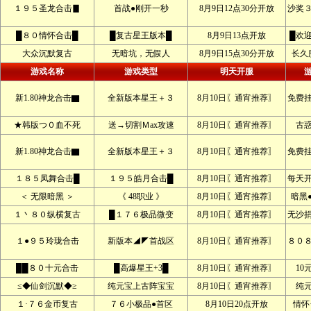
１９５圣龙合击▊
首战●刚开一秒
8月9日12点30分开放
沙奖
█８０情怀合击█
█复古星王版本█
8月9日13点开放
█欢
大众沉默复古
无暗坑，无假人
8月9日15点30分开放
长久
游戏名称
游戏类型
明天开服
新1.80神龙合击▇
全新版本星王＋３
8月10日〖通宵推荐〗
免费
★韩版つ０血不死
送→切割Ｍax攻速
8月10日〖通宵推荐〗
古
新1.80神龙合击▇
全新版本星王＋３
8月10日〖通宵推荐〗
免费
１８５凤舞合击█
１９５皓月合击█
8月10日〖通宵推荐〗
每天
＜ 无限暗黑 ＞
《 48职业 》
8月10日〖通宵推荐〗
暗黑
１丶８０纵横复古
█１７６极品微变
8月10日〖通宵推荐〗
无沙
１●９５玲珑合击
新版本◢◤首战区
8月10日〖通宵推荐〗
８０
██８０十元合击
█高爆星王+3█
8月10日〖通宵推荐〗
10
≤◆仙剑沉默◆≥
纯元宝上古阵宝宝
8月10日〖通宵推荐〗
纯
１·７６金币复古
７６小极品●首区
8月10日20点开放
情怀