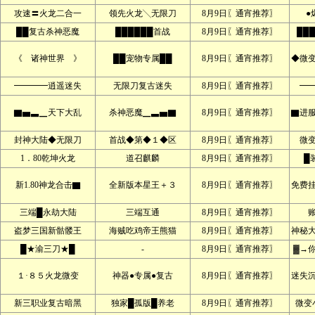
攻速〓火龙二合一
领先火龙╲无限刀
8月9日〖通宵推荐〗
●
██复古杀神恶魔
██████首战
8月9日〖通宵推荐〗
██
《 诸神世界 》
██宠物专属██
8月9日〖通宵推荐〗
◆微
━━━━逍遥迷失
无限刀复古迷失
8月9日〖通宵推荐〗
━
▇▅▃▁天下大乱
杀神恶魔▁▃▅▇
8月9日〖通宵推荐〗
▇进服
封神大陆◆无限刀
首战◆第◆１◆区
8月9日〖通宵推荐〗
微
1．80乾坤火龙
道召麒麟
8月9日〖通宵推荐〗
█
新1.80神龙合击▇
全新版本星王＋３
8月9日〖通宵推荐〗
免费
三端█永劫大陆
三端互通
8月9日〖通宵推荐〗
盗梦三国新骷髅王
海贼吃鸡帝王熊猫
8月9日〖通宵推荐〗
神秘
█★渝三刀★█
-
8月9日〖通宵推荐〗
▓→
１·８５火龙微变
神器●专属●复古
8月9日〖通宵推荐〗
迷失
新三职业复古暗黑
独家█孤版█养老
8月9日〖通宵推荐〗
微变