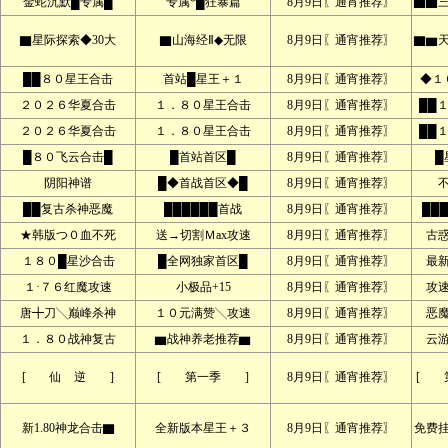
金蛇沉默█专属█
专属*█狂暴篇
8月9日〖通宵推荐〗
▇▇
▇星际探索◆30大
▇山海经Ⅱ◆无限
8月9日〖通宵推荐〗
▇▆
██８０星王合击
首站█星王＋１
8月9日〖通宵推荐〗
◆１
２０２６华夏合击
１．８０星王合击
8月9日〖通宵推荐〗
██
２０２６华夏合击
１．８０星王合击
8月9日〖通宵推荐〗
██
█８０飞云合击█
█首站首区█
8月9日〖通宵推荐〗
█
阴阳神谱
█◆首战首区◆█
8月9日〖通宵推荐〗
██复古杀神恶魔
██████首战
8月9日〖通宵推荐〗
██
★韩版つ０血不死
送→切割Ｍax攻速
8月9日〖通宵推荐〗
古
１８０█星沙合击
█全网独家首区█
8月9日〖通宵推荐〗
最
１·７６红魔攻速
小极品+15
8月9日〖通宵推荐〗
攻
唐╋刀╲巅峰杀神
１０元满赞╲攻速
8月9日〖通宵推荐〗
恶
１．８０战神复古
▆战神养老推荐▆
8月9日〖通宵推荐〗
云
[ 仙 逆 ]
[ 第一季 ]
8月9日〖通宵推荐〗
[ 
新1.80神龙合击▇
全新版本星王＋３
8月9日〖通宵推荐〗
免费