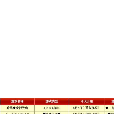
游戏名称
游戏类型
今天开服
暗黑◆魔影天幽
＜四大副职＞
8月6日〖通宵推荐〗
◆ 