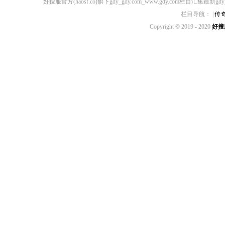
好搜服官方(haosf.co)旗下gdy_gdy.com_www.gdy.com栏目汇集最新gd
栏目导航： |
传
Copyright © 2019 - 2020
好搜服