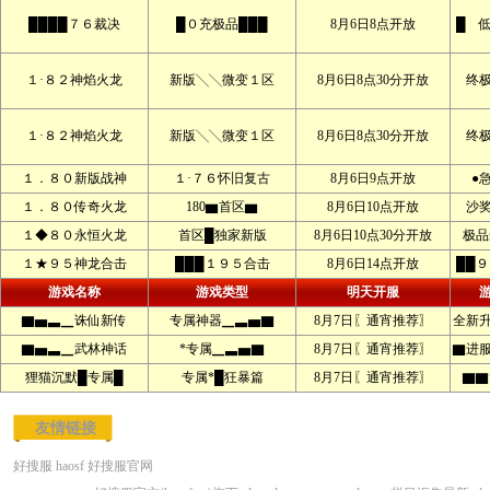
████７６裁决
█０充极品███
8月6日8点开放
█ 
１·８２神焰火龙
新版╲╲微变１区
8月6日8点30分开放
终
１·８２神焰火龙
新版╲╲微变１区
8月6日8点30分开放
终
１．８０新版战神
１·７６怀旧复古
8月6日9点开放
●
１．８０传奇火龙
180▆首区▆
8月6日10点开放
沙
１◆８０永恒火龙
首区█独家新版
8月6日10点30分开放
极品
１★９５神龙合击
███１９５合击
8月6日14点开放
██
游戏名称
游戏类型
明天开服
▇▅▃▁诛仙新传
专属神器▁▃▅▇
8月7日〖通宵推荐〗
全新
▇▅▃▁武林神话
*专属▁▃▅▇
8月7日〖通宵推荐〗
▇进服
狸猫沉默█专属█
专属*█狂暴篇
8月7日〖通宵推荐〗
▇▇
友情链接
好搜服
haosf
好搜服官网