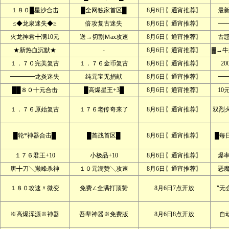
１８０█星沙合击
█全网独家首区█
8月6日〖通宵推荐〗
最
≤◆龙泉迷失◆≥
倍攻复古迷失
8月6日〖通宵推荐〗
━
火龙神君╋满10元
送→切割Ｍax攻速
8月6日〖通宵推荐〗
古
★新热血沉默★
-
8月6日〖通宵推荐〗
▓→牛
１．７０完美复古
１．７６金币复古
8月6日〖通宵推荐〗
2
━━━━龙炎迷失
纯元宝无捐献
8月6日〖通宵推荐〗
━
██８０十元合击
█高爆星王+3█
8月6日〖通宵推荐〗
10
１．７６原始复古
１７６老传奇来了
8月6日〖通宵推荐〗
双烈
█轮*神器合击█
█首战首区█
8月6日〖通宵推荐〗
█每
１７６君王+10
小极品+10
8月6日〖通宵推荐〗
爆
唐╋刀╲巅峰杀神
１０元满赞╲攻速
8月6日〖通宵推荐〗
恶
１８０攻速〃微变
免费∠全满打顶赞
8月6日7点开放
〝无
※高爆浑源※神器
吾辈神器※免费版
8月6日8点开放
自