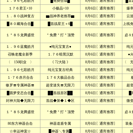
１．９６七彩皓月
█免费合成█
8月6日〖通宵推荐〗
█雷
１７６君王+10
小极品+10
8月6日〖通宵推荐〗
爆
１．８０战神复古
▆战神养老推荐▆
8月6日〖通宵推荐〗
云
█８０藏海合击█
█首战星王＋6█
8月6日〖通宵推荐〗
上线
１＂８５龙腾盛世
＂免费＂打＂顶赞
8月6日〖通宵推荐〗
必Ｘ
１．９６蓝魔皓月
●纯元宝复古●
8月6日〖通宵推荐〗
纯
召唤老魔全新季
１.７６暗黑沉默
8月6日〖通宵推荐〗
●
〈 150职业 〉
《 72大陆 》
8月6日〖通宵推荐〗
〈 
１．９６七彩皓月
纯元宝复古经典
8月6日〖通宵推荐〗
纯
１·７６赤月合击
１７６大极品合击
8月6日〖通宵推荐〗
修罗〓专属神器〓
超变迷失〓无限刀
8月6日〖通宵推荐〗
超
█圆梦变态合击█
██首战首区██
8月6日〖通宵推荐〗
█
封神大陆◆无限刀
首战◆第◆１◆区
8月6日〖通宵推荐〗
微
１＂８５龙腾盛世
＂免费＂打＂顶赞
8月6日〖通宵推荐〗
必Ｘ
80东方神器合击
神器道盾专属
8月6日〖通宵推荐〗
装备
☆幸运神宠☆
█神器╲专属█
8月6日〖通宵推荐〗