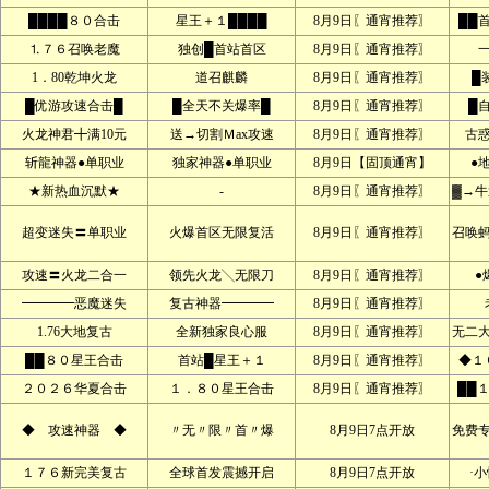
████８０合击
星王＋１████
8月9日〖通宵推荐〗
██
⒈７６召唤老魔
独创█首站首区
8月9日〖通宵推荐〗
1．80乾坤火龙
道召麒麟
8月9日〖通宵推荐〗
█
█优游攻速合击█
█全天不关爆率█
8月9日〖通宵推荐〗
█
火龙神君╋满10元
送→切割Ｍax攻速
8月9日〖通宵推荐〗
古
斩龍神器●单职业
独家神器●单职业
8月9日【固顶通宵】
●
★新热血沉默★
-
8月9日〖通宵推荐〗
▓→牛
超变迷失〓单职业
火爆首区无限复活
8月9日〖通宵推荐〗
召唤
攻速〓火龙二合一
领先火龙╲无限刀
8月9日〖通宵推荐〗
●
━━━━恶魔迷失
复古神器━━━━
8月9日〖通宵推荐〗
1.76大地复古
全新独家良心服
8月9日〖通宵推荐〗
无二
██８０星王合击
首站█星王＋１
8月9日〖通宵推荐〗
◆１
２０２６华夏合击
１．８０星王合击
8月9日〖通宵推荐〗
██
◆ 攻速神器 ◆
〃无〃限〃首〃爆
8月9日7点开放
免费
１７６新完美复古
全球首发震撼开启
8月9日7点开放
·