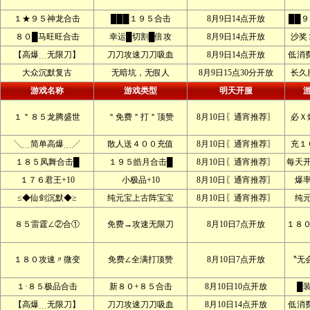
１★９５神龙合击
███１９５合击
8月9日14点开放
██
８０█马旺旺合击
幸运█切割█倍攻
8月9日14点开放
沙奖
【高爆﹍无限刀】
刀刀攻速刀刀吸血
8月9日14点开放
低消
大众沉默复古
无暗坑，无假人
8月9日15点30分开放
长久
游戏名称
游戏类型
明天开服
１＂８５龙腾盛世
＂免费＂打＂顶赞
8月10日〖通宵推荐〗
必Ｘ
╲﹍简单高爆﹍╱
散人送４００充值
8月10日〖通宵推荐〗
充１
１８５凤舞合击█
１９５皓月合击█
8月10日〖通宵推荐〗
每天
１７６君王+10
小极品+10
8月10日〖通宵推荐〗
爆
≤◆仙剑沉默◆≥
纯元宝上古阵宝宝
8月10日〖通宵推荐〗
纯
８５雷霆∠②合①
免费→攻速无限刀
8月10日7点开放
１８
１８０攻速〃微变
免费∠全满打顶赞
8月10日7点开放
〝无
１·８５极品合击
新８０+８５合击
8月10日10点开放
█
【高爆﹍无限刀】
刀刀攻速刀刀吸血
8月10日14点开放
低消