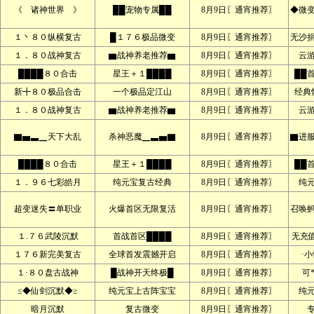
《 诸神世界 》
██宠物专属██
8月9日〖通宵推荐〗
◆微
１丶８０纵横复古
█１７６极品微变
8月9日〖通宵推荐〗
无沙
１．８０战神复古
▆战神养老推荐▆
8月9日〖通宵推荐〗
云
████８０合击
星王＋１████
8月9日〖通宵推荐〗
██
新╋８０极品合击
一个极品定江山
8月9日〖通宵推荐〗
经典
１．８０战神复古
▆战神养老推荐▆
8月9日〖通宵推荐〗
云
▇▅▃▁天下大乱
杀神恶魔▁▃▅▇
8月9日〖通宵推荐〗
▇进服
████８０合击
星王＋１████
8月9日〖通宵推荐〗
██
１．９６七彩皓月
纯元宝复古经典
8月9日〖通宵推荐〗
纯
超变迷失〓单职业
火爆首区无限复活
8月9日〖通宵推荐〗
召唤
１.７６武陵沉默
首战首区████
8月9日〖通宵推荐〗
无充
１７６新完美复古
全球首发震撼开启
8月9日〖通宵推荐〗
·
１·８０盘古战神
█战神开天终极█
8月9日〖通宵推荐〗
可
≤◆仙剑沉默◆≥
纯元宝上古阵宝宝
8月9日〖通宵推荐〗
纯
暗月沉默
复古微变
8月9日〖通宵推荐〗