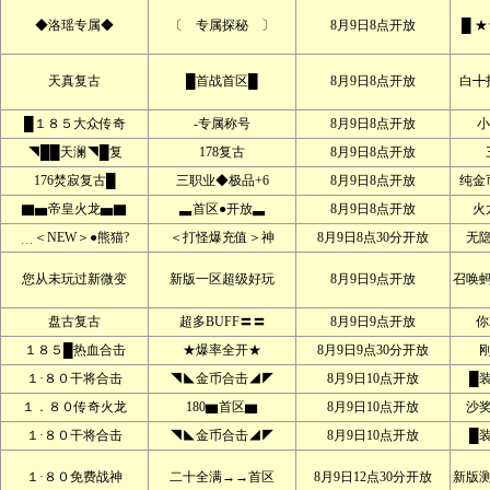
◆洛瑶专属◆
〔 专属探秘 〕
8月9日8点开放
█ 
天真复古
█首战首区█
8月9日8点开放
白╋
█１８５大众传奇
-专属称号
8月9日8点开放
小
◥██天澜◥█复
178复古
8月9日8点开放
176焚寂复古█
三职业◆极品+6
8月9日8点开放
纯金
▇▅帝皇火龙▅▇
▃首区●开放▃
8月9日8点开放
火
﹍＜NEW＞●熊猫?
＜打怪爆充值＞神
8月9日8点30分开放
无
您从未玩过新微变
新版一区超级好玩
8月9日9点开放
召唤
盘古复古
超多BUFF〓〓
8月9日9点开放
你
１８５█热血合击
★爆率全开★
8月9日9点30分开放
１·８０干将合击
◥◣金币合击◢◤
8月9日10点开放
█
１．８０传奇火龙
180▆首区▆
8月9日10点开放
沙
１·８０干将合击
◥◣金币合击◢◤
8月9日10点开放
█
１·８０免费战神
二十全满→→首区
8月9日12点30分开放
新版