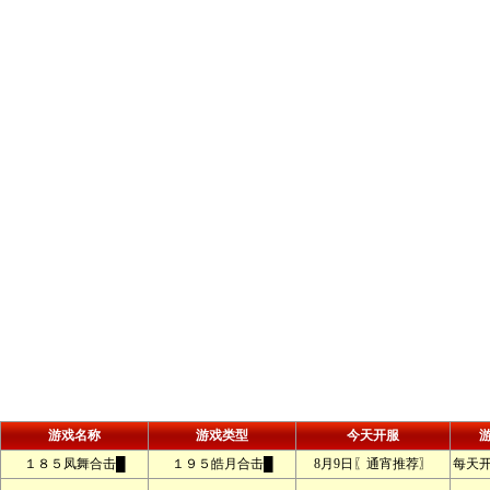
游戏名称
游戏类型
今天开服
１８５凤舞合击█
１９５皓月合击█
8月9日〖通宵推荐〗
每天