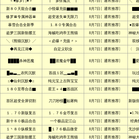
＜●修罗门●＞
┃ 多倍魔次 ┃
8月7日〖通宵推荐〗
╲ 
新８０天龍合击▇
小怪爆充值▇▇▇
8月7日〖通宵推荐〗
▇▇
修罗〓专属神器〓
超变迷失〓无限刀
8月7日〖通宵推荐〗
超
暴雪合击全新季
１.８０专属合击
8月7日〖通宵推荐〗
●首爆
盗梦三国新骷髅王
海贼吃鸡帝王熊猫
8月7日〖通宵推荐〗
神秘
╲《熊猫沉默》╱
＜必爆〃充值〃＞
8月7日〖通宵推荐〗
双
◆再见江湖◆
自定义职业
8月7日〖通宵推荐〗
〈 
████杀神恶魔
██渡魔金甲██
8月7日〖通宵推荐〗
█
█▅▃▁农民沉默
首战１区▁▃▅█
8月7日〖通宵推荐〗
玩
≤◆仙剑沉默◆≥
纯元宝上古阵宝宝
8月7日〖通宵推荐〗
纯
１８０至尊合击▇
星王＋４▇首战区
8月7日〖通宵推荐〗
▇▇
首区超变全屏切割
刀刀秒怪█如屠狗
8月7日〖通宵推荐〗
新版
１．７０新版复古
１．７６金币复古
8月7日〖通宵推荐〗
●1.
新╋８０极品合击
一个极品定江山
8月7日〖通宵推荐〗
经典
１丶８０纵横复古
█１７６极品微变
8月7日〖通宵推荐〗
无沙
盗梦三国新骷髅王
海贼吃鸡帝王熊猫
8月7日〖通宵推荐〗
神秘