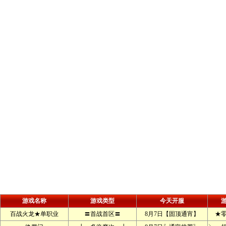
游戏名称
游戏类型
今天开服
百战火龙★单职业
〓首战首区〓
8月7日【固顶通宵】
★