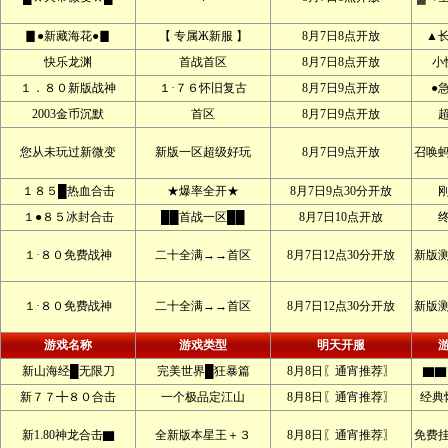
▊●新藏海花●▊
【 专属Ж新服 】
8月7日8点开放
▲
快乐龙渊
首战首区
8月7日8点开放
小
１．８０新版战神
１·７６怀旧复古
8月7日9点开放
●
2003金币沉默
首区
8月7日9点开放
您从未玩过新微变
新版一区超级好玩
8月7日9点开放
召唤
１８５█热血合击
★爆率全开★
8月7日9点30分开放
１●８５冰封合击
██首战一区██
8月7日10点开放
１·８０免费战神
二十全满→→首区
8月7日12点30分开放
新版
１·８０免费战神
二十全满→→首区
8月7日12点30分开放
新版
游戏名称
游戏类型
明天开服
新山海经█无限刀
完美世界█狂暴篇
8月8日〖通宵推荐〗
▇▇
新７７╋８０合击
一个极品定江山
8月8日〖通宵推荐〗
经典
新1.80神龙合击▇
全新版本星王＋３
8月8日〖通宵推荐〗
免费